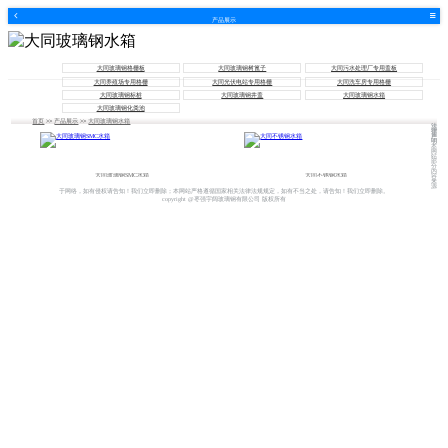
产品展示
大同玻璃钢格栅板
大同玻璃钢树篦子
大同污水处理厂专用盖板
大同养殖场专用格栅
大同光伏电站专用格栅
大同洗车房专用格栅
大同玻璃钢标桩
大同玻璃钢井盖
大同玻璃钢水箱
大同玻璃钢化粪池
首页
>>
产品展示
>>
大同玻璃钢水箱
法
律
声
明
本
网
站
部
分
内
大同玻璃钢SMC水箱
大同不锈钢水箱
容
来
源
于网络，如有侵权请告知！我们立即删除；本网站严格遵循国家相关法律法规规定，如有不当之处，请告知！我们立即删除。
copyright @枣强宇阔玻璃钢有限公司 版权所有